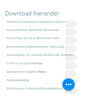
Download hieronder
Inleiding Overspanning en Depressieve Stoornis
Angststoornissen, Beroerte en Borstkanker
Artrose Heup en Knie en Reumatoide Artritis
Borderlinepersoonlijkheidsstoornis / Nierschade
Vermoeidheids- en Lumbosacraal Radiculair Syndroom
COPD en Chronisch Hartfalen
Darmkanker en Diabetes Mellitus
Participatiegedrag
Schizofrenie en Chronische Schouderklachten
Whiplash, Aspecifieke Lage Rugklachten, Hartinfarct